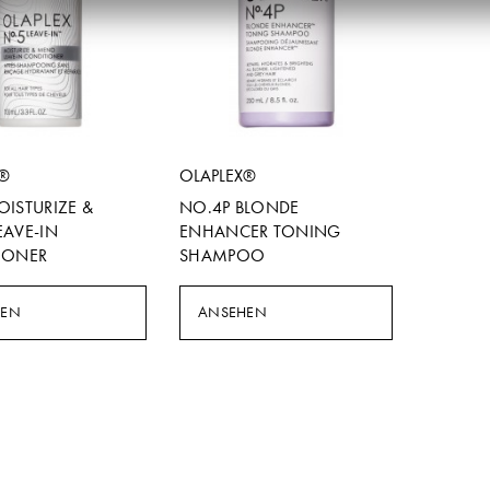
X®
OLAPLEX®
ISTURIZE &
NO.4P BLONDE
EAVE-IN
ENHANCER TONING
IONER
SHAMPOO
HEN
ANSEHEN