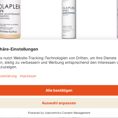
X®
OLAPLEX®
OLAPLE
OND
NO.4D CLEAN VOLUME
NO.5P 
ENANCE™
DETOX DRY SHAMPOO
ENHAN
OO
CONDIT
HEN
ANSEHEN
ANSE
SALE