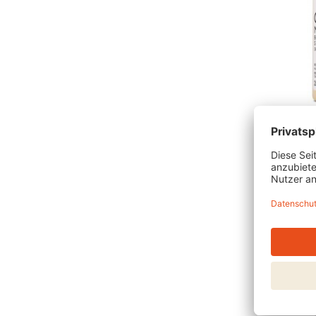
OLAPLE
NO.4 B
MAINT
SHAMP
ANSE