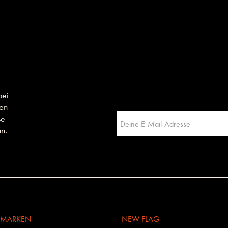
bei
men
se
n.
E MARKEN
NEW FLAG