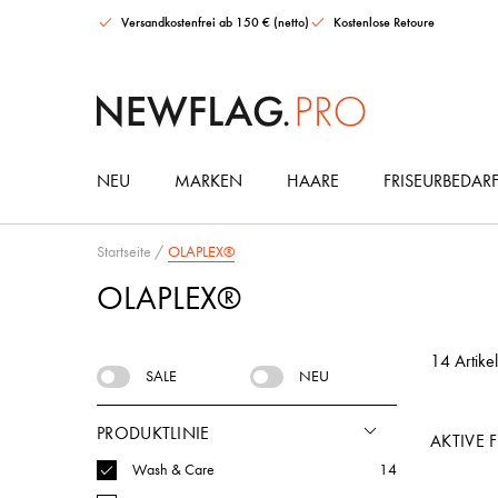
Versandkostenfrei ab 150 € (netto)
Kostenlose Retoure
NEU
MARKEN
HAARE
FRISEURBEDAR
Maria Nila Gloss Collection Ultimate Set
AMIKA Soulfood Nourishing Hair Mask
It's a 10 Miracle Leave-in Conditioner
HAARGUMMIS & ACCESSOIRES
Startseite
/
OLAPLEX®
OLAPLEX®
14 Artikel
SALE
NEU
PRODUKTLINIE
AKTIVE F
Wash & Care
14