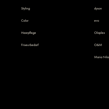
Styling
dyson
Color
evo
Haarpflege
Olaplex
Friseurbedarf
O&M
Maria Nila