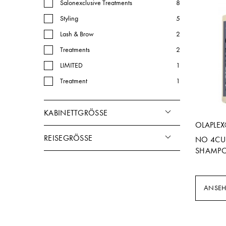
Salonexclusive Treatments
8
Styling
5
Lash & Brow
2
Treatments
2
LIMITED
1
Treatment
1
KABINETTGRÖSSE
OLAPLE
REISEGRÖSSE
NO 4CU
SHAMP
ANSE