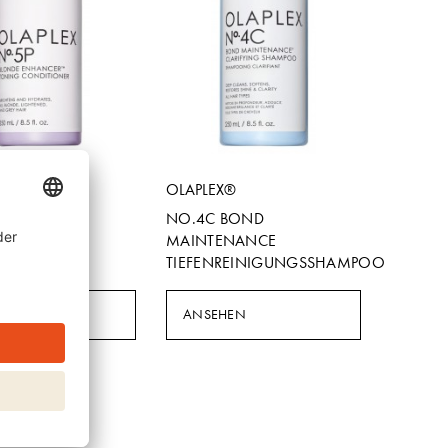
X®
OLAPLEX®
BLONDE
NO.4C BOND
CER TONING
MAINTENANCE
IONER
TIEFENREINIGUNGSSHAMPOO
HEN
ANSEHEN