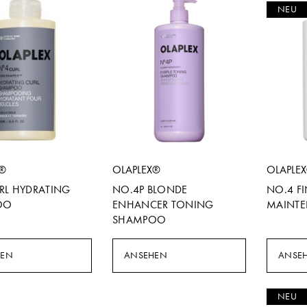
NEU
X®
OLAPLEX®
OLAPLE
RL HYDRATING
NO.4P BLONDE
NO.4 F
OO
ENHANCER TONING
MAINT
SHAMPOO
HEN
ANSEHEN
ANSE
NEU