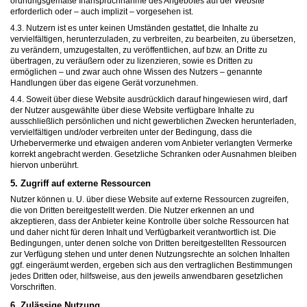
ordnungsgemäße Inanspruchnahme des Angebotes auf der Website
erforderlich oder – auch implizit – vorgesehen ist.
4.3. Nutzern ist es unter keinen Umständen gestattet, die Inhalte zu
vervielfältigen, herunterzuladen, zu verbreiten, zu bearbeiten, zu übersetzen,
zu verändern, umzugestalten, zu veröffentlichen, auf bzw. an Dritte zu
übertragen, zu veräußern oder zu lizenzieren, sowie es Dritten zu
ermöglichen – und zwar auch ohne Wissen des Nutzers – genannte
Handlungen über das eigene Gerät vorzunehmen.
4.4. Soweit über diese Website ausdrücklich darauf hingewiesen wird, darf
der Nutzer ausgewählte über diese Website verfügbare Inhalte zu
ausschließlich persönlichen und nicht gewerblichen Zwecken herunterladen,
vervielfältigen und/oder verbreiten unter der Bedingung, dass die
Urhebervermerke und etwaigen anderen vom Anbieter verlangten Vermerke
korrekt angebracht werden. Gesetzliche Schranken oder Ausnahmen bleiben
hiervon unberührt.
5. Zugriff auf externe Ressourcen
Nutzer können u. U. über diese Website auf externe Ressourcen zugreifen,
die von Dritten bereitgestellt werden. Die Nutzer erkennen an und
akzeptieren, dass der Anbieter keine Kontrolle über solche Ressourcen hat
und daher nicht für deren Inhalt und Verfügbarkeit verantwortlich ist. Die
Bedingungen, unter denen solche von Dritten bereitgestellten Ressourcen
zur Verfügung stehen und unter denen Nutzungsrechte an solchen Inhalten
ggf. eingeräumt werden, ergeben sich aus den vertraglichen Bestimmungen
jedes Dritten oder, hilfsweise, aus den jeweils anwendbaren gesetzlichen
Vorschriften.
6. Zulässige Nutzung