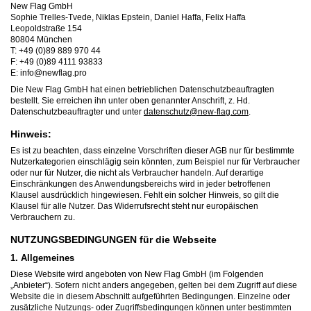
New Flag GmbH
Sophie Trelles-Tvede, Niklas Epstein, Daniel Haffa, Felix Haffa
Leopoldstraße 154
80804 München
T: +49 (0)89 889 970 44
F: +49 (0)89 4111 93833
E: info@newflag.pro
Die New Flag GmbH hat einen betrieblichen Datenschutzbeauftragten
bestellt. Sie erreichen ihn unter oben genannter Anschrift, z. Hd.
Datenschutzbeauftragter und unter
datenschutz@new-flag.com
.
Hinweis:
Es ist zu beachten, dass einzelne Vorschriften dieser AGB nur für bestimmte
Nutzerkategorien einschlägig sein könnten, zum Beispiel nur für Verbraucher
oder nur für Nutzer, die nicht als Verbraucher handeln. Auf derartige
Einschränkungen des Anwendungsbereichs wird in jeder betroffenen
Klausel ausdrücklich hingewiesen. Fehlt ein solcher Hinweis, so gilt die
Klausel für alle Nutzer. Das Widerrufsrecht steht nur europäischen
Verbrauchern zu.
NUTZUNGSBEDINGUNGEN für die Webseite
1. Allgemeines
Diese Website wird angeboten von New Flag GmbH (im Folgenden
„Anbieter“). Sofern nicht anders angegeben, gelten bei dem Zugriff auf diese
Website die in diesem Abschnitt aufgeführten Bedingungen. Einzelne oder
zusätzliche Nutzungs- oder Zugriffsbedingungen können unter bestimmten