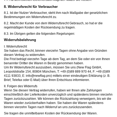
8. Widerrufsrecht für Verbraucher
8.1. Ist der Nutzer Verbraucher, steht ihm nach Maßgabe der gesetzlichen
Bestimmungen ein Widerrufsrecht zu.
8.2. Macht der Kunde von dem Widerrufsrecht Gebrauch, so hat er die
regelmäßigen Kosten der Rücksendung zu tragen.
8.3. Im Übrigen gelten die folgenden Regelungen:
Widerrufsbelehrung
I. Widerrufsrecht
Sie haben das Recht, binnen vierzehn Tagen ohne Angabe von Gründen
diesen Vertrag zu widerrufen.
Die Frist beträgt vierzehn Tage ab dem Tag, an dem Sie oder ein von Ihnen
benannter Dritter die Waren in Besitz genommen haben.
Um Ihr Widerrufsrecht auszuüben, müssen Sie uns (New Flag GmbH,
Leopoldstraße 154, 80804 München, T: +49 (0)89 889 970 44, F: +49 (0)89
4111 93833, E: info@newflag.pro) mittels einer eindeutigen Erklärung (z. B.
Brief, Telefax oder E-Mail) über Ihren Entschluss informieren.
II. Folgen des Widerrufs
Wenn Sie diesen Vertrag widerrufen, haben wir Ihnen alle Zahlungen
einschließlich der Lieferkosten unverzüglich und spätestens binnen vierzehn
Tagen zurückzuzahlen. Wir können die Rückzahlung verweigern, bis wir die
Waren wieder zurückerhalten haben. Sie haben die Waren spätestens
binnen vierzehn Tagen nach Widerruf an uns zurückzusenden.
Sie tragen die unmittelbaren Kosten der Rücksendung der Waren.