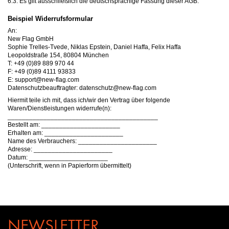
6.3. Es gilt ausschließlich die deutschsprachige Fassung dieser AGB.
Beispiel Widerrufsformular
An:
New Flag GmbH
Sophie Trelles-Tvede, Niklas Epstein, Daniel Haffa, Felix Haffa
Leopoldstraße 154, 80804 München
T: +49 (0)89 889 970 44
F: +49 (0)89 4111 93833
E: support@new-flag.com
Datenschutzbeauftragter: datenschutz@new-flag.com
Hiermit teile ich mit, dass ich/wir den Vertrag über folgende
Waren/Dienstleistungen widerrufe(n):
__________________________________________
Bestellt am:
______________________
Erhalten am:
______________________
Name des Verbrauchers:
______________________
Adresse:
______________________
Datum:
______________________
(Unterschrift, wenn in Papierform übermittelt)
NEWSLETTER