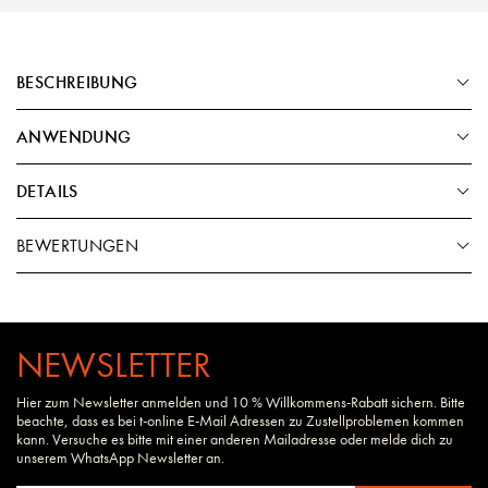
BESCHREIBUNG
ANWENDUNG
DETAILS
BEWERTUNGEN
NEWSLETTER
Hier zum Newsletter anmelden und 10 % Willkommens-Rabatt sichern. Bitte
beachte, dass es bei t-online E-Mail Adressen zu Zustellproblemen kommen
kann. Versuche es bitte mit einer anderen Mailadresse oder melde dich zu
unserem WhatsApp Newsletter an.