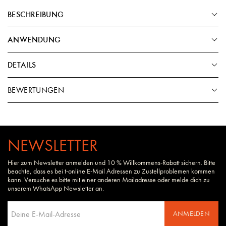
BESCHREIBUNG
ANWENDUNG
DETAILS
BEWERTUNGEN
NEWSLETTER
Hier zum Newsletter anmelden und 10 % Willkommens-Rabatt sichern. Bitte
beachte, dass es bei t-online E-Mail Adressen zu Zustellproblemen kommen
kann. Versuche es bitte mit einer anderen Mailadresse oder melde dich zu
unserem WhatsApp Newsletter an.
ANMELDEN