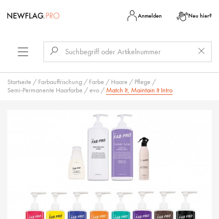
Anmelden
Neu hier?
Startseite
/
Farbauffrischung
/
Farbe
/
Haare
/
Pflege
/
Semi-Permanente Haarfarbe
/
evo
/
Match It, Maintain It Intro