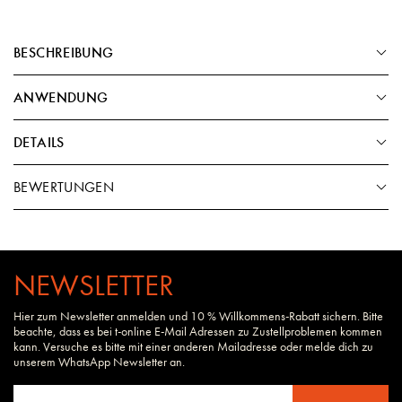
BESCHREIBUNG
ANWENDUNG
DETAILS
BEWERTUNGEN
NEWSLETTER
Hier zum Newsletter anmelden und 10 % Willkommens-Rabatt sichern. Bitte
beachte, dass es bei t-online E-Mail Adressen zu Zustellproblemen kommen
kann. Versuche es bitte mit einer anderen Mailadresse oder melde dich zu
unserem WhatsApp Newsletter an.