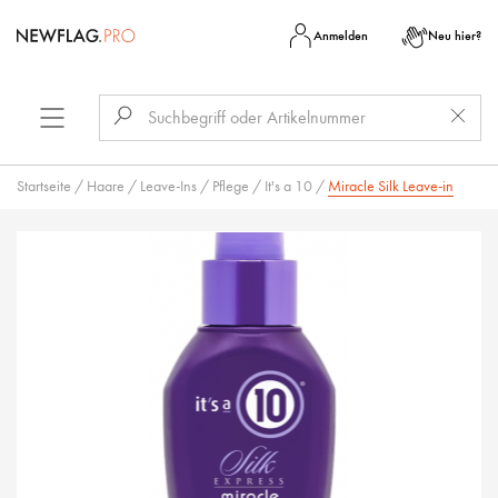
Anmelden
Neu hier?
Startseite
/
Haare
/
Leave-Ins
/
Pflege
/
It's a 10
/
Miracle Silk Leave-in