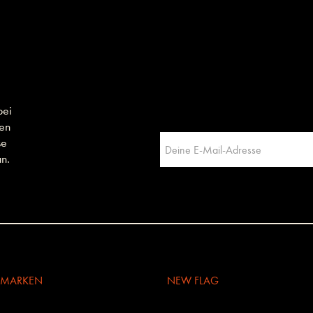
bei
men
se
n.
E MARKEN
NEW FLAG