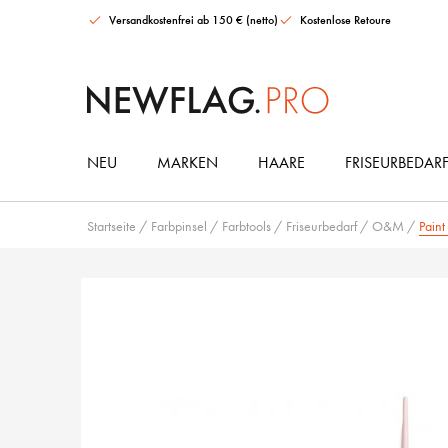
Versandkostenfrei ab 150 € (netto)
Kostenlose Retoure
NEU
MARKEN
HAARE
FRISEURBEDAR
Maria Nila Gloss Collection Ultimate Set
AMIKA Soulfood Nourishing Hair Mask
It's a 10 Miracle Leave-in Conditioner
HAARGUMMIS & ACCESSOIRES
Startseite
/
Farbpinsel
/
Farbtools
/
Friseurbedarf
/
O&M
/
Paint