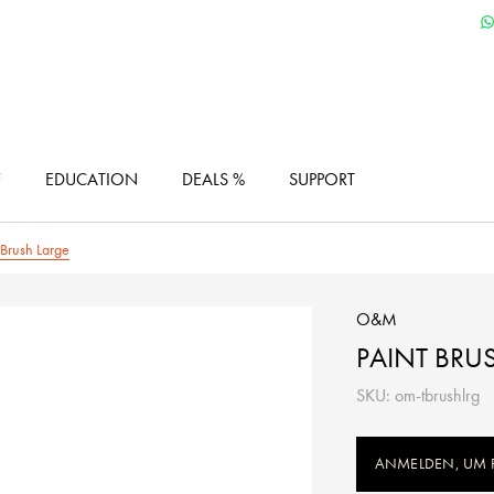
F
EDUCATION
DEALS %
SUPPORT
 Brush Large
O&M
PAINT BRU
SKU: om-tbrushlrg
ANMELDEN, UM P