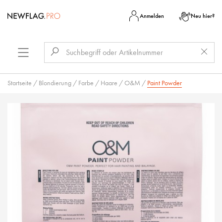
Anmelden
Neu hier?
Startseite
/
Blondierung
/
Farbe
/
Haare
/
O&M
/
Paint Powder