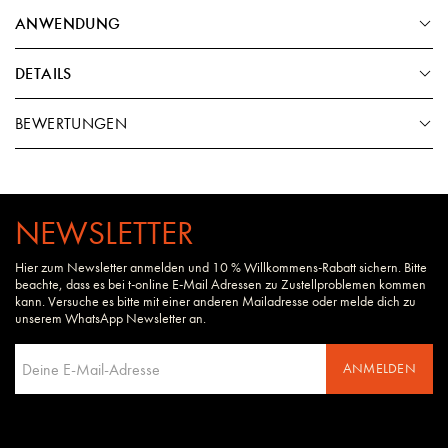
ANWENDUNG
DETAILS
BEWERTUNGEN
NEWSLETTER
Hier zum Newsletter anmelden und 10 % Willkommens-Rabatt sichern. Bitte
beachte, dass es bei t-online E-Mail Adressen zu Zustellproblemen kommen
kann. Versuche es bitte mit einer anderen Mailadresse oder melde dich zu
unserem WhatsApp Newsletter an.
ANMELDEN