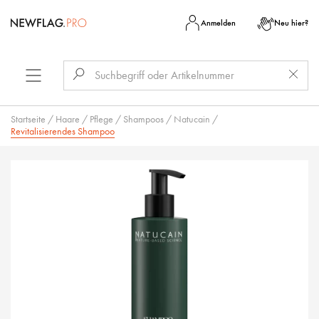
Anmelden
Neu hier?
Startseite
/
Haare
/
Pflege
/
Shampoos
/
Natucain
/
Revitalisierendes Shampoo