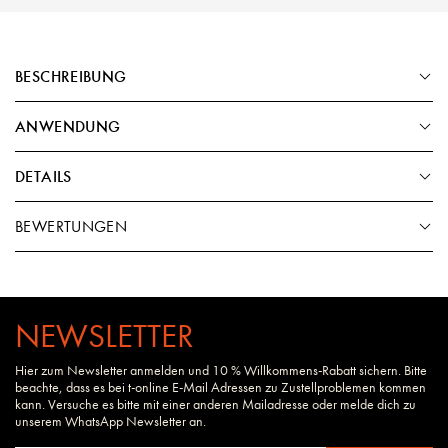
BESCHREIBUNG
ANWENDUNG
DETAILS
BEWERTUNGEN
NEWSLETTER
Hier zum Newsletter anmelden und 10 % Willkommens-Rabatt sichern. Bitte
beachte, dass es bei t-online E-Mail Adressen zu Zustellproblemen kommen
kann. Versuche es bitte mit einer anderen Mailadresse oder melde dich zu
unserem WhatsApp Newsletter an.