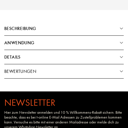
BESCHREIBUNG
ANWENDUNG
DETAILS
BEWERTUNGEN
NEWSLETTER
Hier zum Newsletter anmelden und 10 % Willkommens-Rabatt sichern. Bitte
beachte, dass es bei t-online E-Mail Adressen zu Zustellproblemen kommen
kann. Versuche es bitte mit einer anderen Mailadresse oder melde dich zu
unserem WhatsApp Newsletter an.