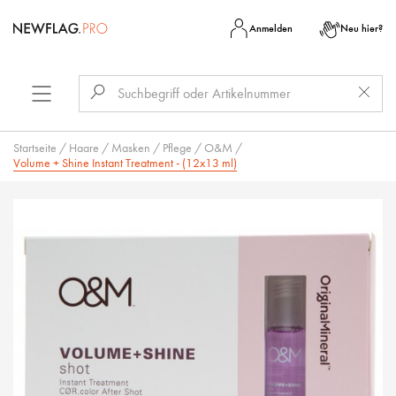
Anmelden
Neu hier?
Startseite
/
Haare
/
Masken
/
Pflege
/
O&M
/
Volume + Shine Instant Treatment - (12x13 ml)