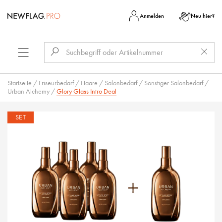
Anmelden
Neu hier?
Startseite
/
Friseurbedarf
/
Haare
/
Salonbedarf
/
Sonstiger Salonbedarf
/
Urban Alchemy
/
Glory Glass Intro Deal
SET