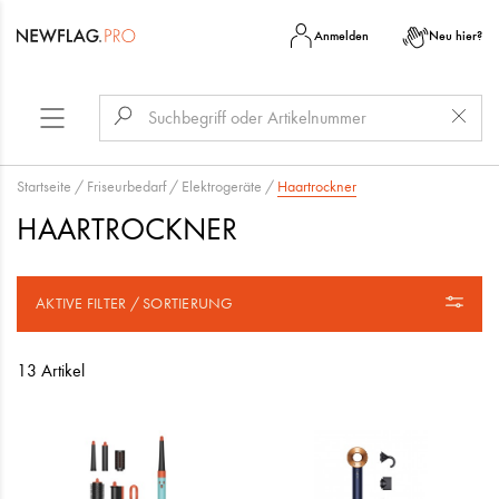
Anmelden
Neu hier?
Startseite
/
Friseurbedarf
/
Elektrogeräte
/
Haartrockner
HAARTROCKNER
AKTIVE FILTER / SORTIERUNG
13 Artikel