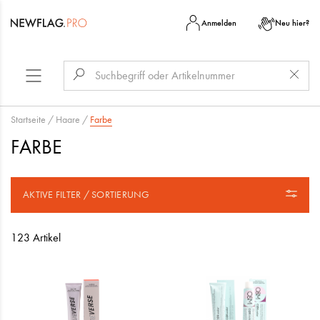
Anmelden
Neu hier?
Startseite
/
Haare
/
Farbe
FARBE
AKTIVE FILTER / SORTIERUNG
123 Artikel