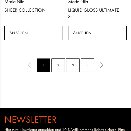
Maria Nila
Maria Nila
SHEER COLLECTION
LIQUID GLOSS ULTIMATE
SET
ANSEHEN
ANSEHEN
1
2
3
4
NEWSLETTER
Hier zum Newsletter anmelden und 10 % Willkommens-Rabatt sichern. Bitte