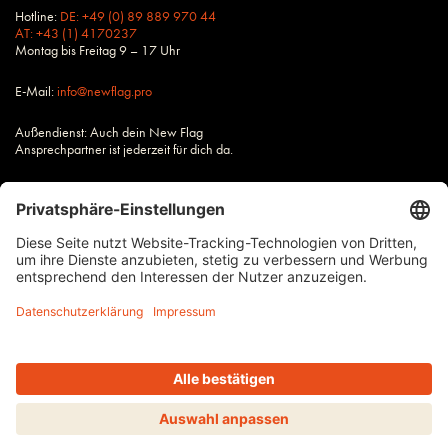
Hotline:
DE: +49 (0) 89 889 970 44
AT: +43 (1) 4170237
Montag bis Freitag 9 – 17 Uhr
E-Mail:
info@newflag.pro
Außendienst: Auch dein New Flag
Ansprechpartner ist jederzeit für dich da.
Alle Preise zzgl. Steuern und Versandkosten, wenn nicht anders
beschrieben.
Impressum
AGB
Datenschutz
© 2026
NEW FLAG
PRO