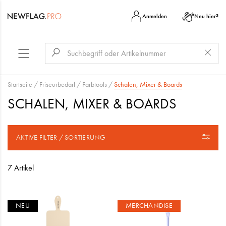
Anmelden
Neu hier?
Startseite
/
Friseurbedarf
/
Farbtools
/
Schalen, Mixer & Boards
SCHALEN, MIXER & BOARDS
AKTIVE FILTER / SORTIERUNG
7 Artikel
NEU
MERCHANDISE