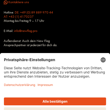
Kontaktiere uns
Hotline:
DE: +49 (0) 89 889 970 44
AT: +43 (1) 4170237
Montag bis Freitag 9 – 17 Uhr
E-Mail:
info@newflag.pro
Außendienst: Auch dein New Flag
Ansprechpartner ist jederzeit für dich da.
Alle Preise zzgl. Steuern und Versandkosten, wenn nicht anders
beschrieben.
Impressum
AGB
Datenschutz