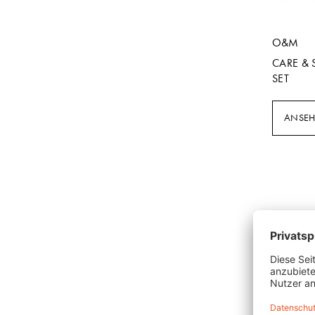
O&M
CARE & 
SET
ANSE