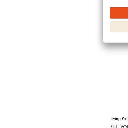
Boucleme
FOAMIN
ANSE
Living Pro
FULL VO