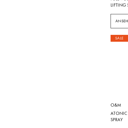
LIFTING
ANSE
SALE
O&M
ATONIC
SPRAY