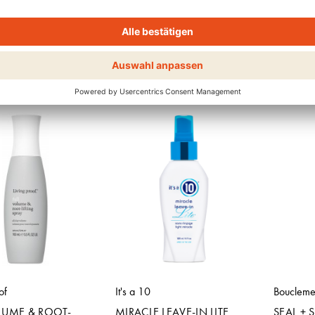
Living Proof
Living Pr
G DRY SHAMPOO
FULL DRY VOLUME &
FULL T
TEXTURE SPRAY
DRY CR
HEN
ANSEHEN
ANSE
of
It's a 10
Bouclem
LUME & ROOT-
MIRACLE LEAVE-IN LITE
SEAL + 