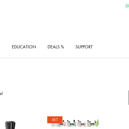
F
EDUCATION
DEALS %
SUPPORT
el
SET