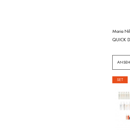
Maria Ni
QUICK D
ANSE
SET