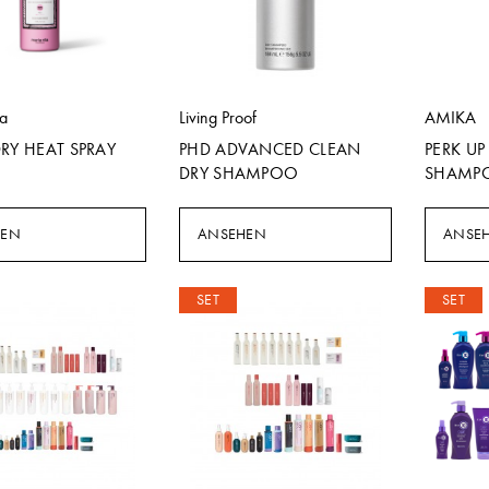
la
Living Proof
AMIKA
RY HEAT SPRAY
PHD ADVANCED CLEAN
PERK UP
DRY SHAMPOO
SHAMP
HEN
ANSEHEN
ANSE
SET
SET