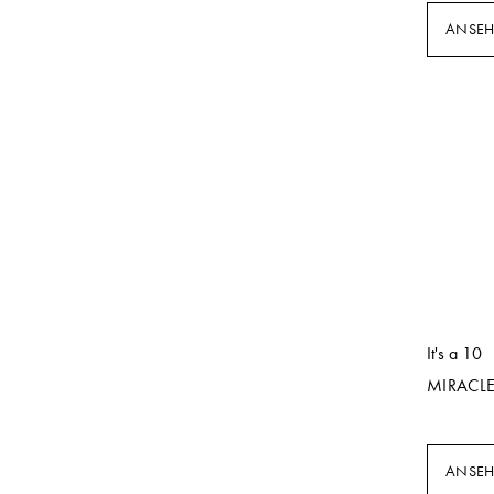
ANSE
It's a 10
MIRACL
ANSE