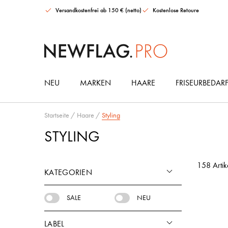
Versandkostenfrei ab 150 € (netto)
Kostenlose Retoure
NEU
MARKEN
HAARE
FRISEURBEDAR
Maria Nila Gloss Collection Ultimate Set
AMIKA Soulfood Nourishing Hair Mask
It's a 10 Miracle Leave-in Conditioner
HAARGUMMIS & ACCESSOIRES
Startseite
/
Haare
/
Styling
STYLING
158 Artik
KATEGORIEN
SALE
NEU
LABEL