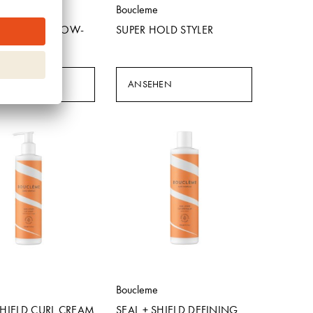
oof
Boucleme
HICKENING BLOW-
SUPER HOLD STYLER
EAM
HEN
ANSEHEN
e
Boucleme
SHIELD CURL CREAM
SEAL + SHIELD DEFINING