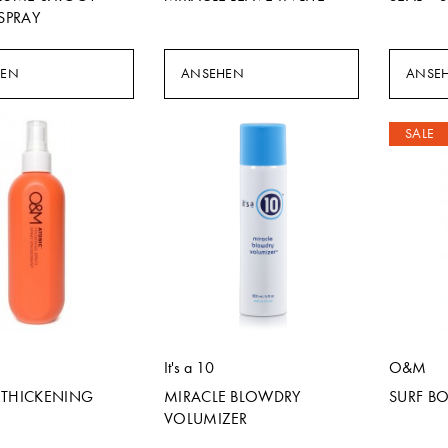
 SPRAY
HEN
ANSEHEN
ANSE
SALE
It's a 10
O&M
 THICKENING
MIRACLE BLOWDRY
SURF B
VOLUMIZER