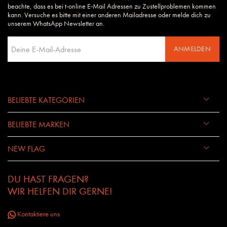
beachte, dass es bei t-online E-Mail Adressen zu Zustellproblemen kommen
kann. Versuche es bitte mit einer anderen Mailadresse oder melde dich zu
unserem WhatsApp Newsletter an.
ANMELDEN
BELIEBTE KATEGORIEN
BELIEBTE MARKEN
NEW FLAG
DU HAST FRAGEN?
WIR HELFEN DIR GERNE!
Kontaktiere uns