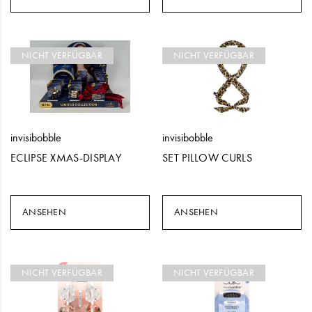
NICHT VERFÜGBAR
NICHT VERFÜGBAR
invisibobble
invisibobble
ECLIPSE XMAS-DISPLAY
SET PILLOW CURLS
ANSEHEN
ANSEHEN
NICHT VERFÜGBAR
NICHT VERFÜGBAR