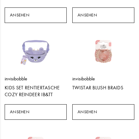
ANSEHEN
ANSEHEN
invisibobble
invisibobble
KIDS SET RENTIERTASCHE
TWISTAR BLUSH BRAIDS
COZY REINDEER IB&TT
ANSEHEN
ANSEHEN