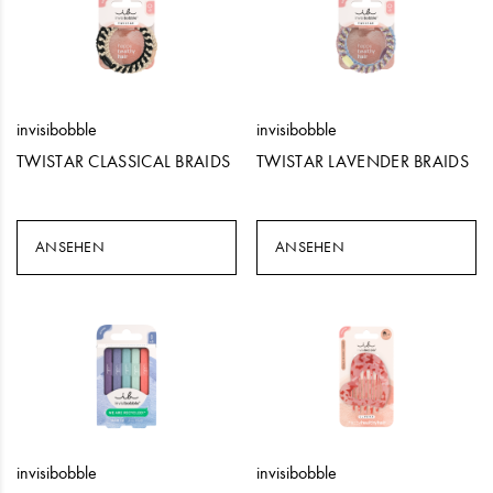
invisibobble
invisibobble
TWISTAR CLASSICAL BRAIDS
TWISTAR LAVENDER BRAIDS
ANSEHEN
ANSEHEN
invisibobble
invisibobble