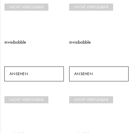
NICHT VERFÜGBAR
NICHT VERFÜGBAR
invisibobble
invisibobble
ANSEHEN
ANSEHEN
NICHT VERFÜGBAR
NICHT VERFÜGBAR