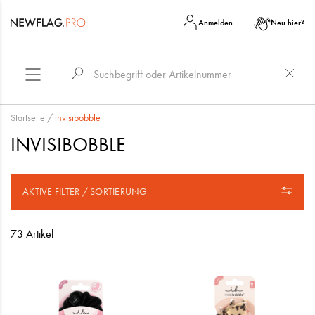
Anmelden
Neu hier?
Startseite
/
invisibobble
INVISIBOBBLE
AKTIVE FILTER / SORTIERUNG
73 Artikel