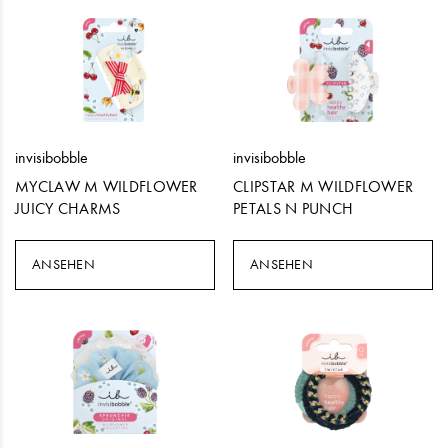
invisibobble
invisibobble
MYCLAW M WILDFLOWER
CLIPSTAR M WILDFLOWER
JUICY CHARMS
PETALS N PUNCH
ANSEHEN
ANSEHEN